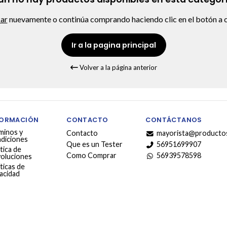
car
nuevamente o continúa comprando haciendo clic en el botón a c
Ir a la pagina principal
Volver a la página anterior
FORMACIÓN
CONTACTO
CONTÁCTANOS
minos y
Contacto
mayorista@productos
diciones
Que es un Tester
56951699907
tica de
Como Comprar
56939578598
oluciones
ticas de
vacidad