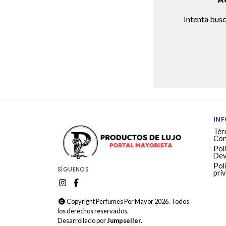
Intenta bus
IN
Tér
Con
Poli
Dev
Polí
SÍGUENOS
pri
Copyright Perfumes Por Mayor 2026. Todos
los derechos reservados.
Desarrollado por
Jumpseller
.