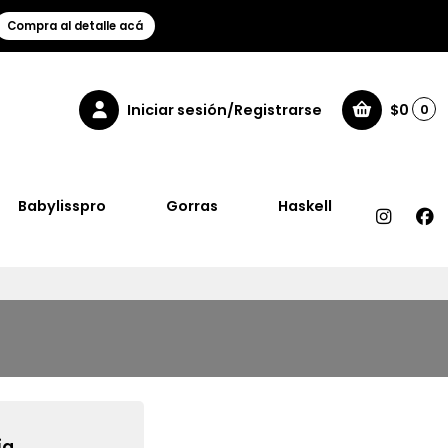
Compra al detalle acá
Iniciar sesión/Registrarse
$0
0
Babylisspro
Gorras
Haskell
a.