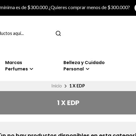
 mínima es de $300.000 ¿Quieres comprar menos de $300.000?
Marcas
Belleza y Cuidado
Perfumes
Personal
Inicio
1 X EDP
1 X EDP
ún no hay productos disponibles en esta categorí