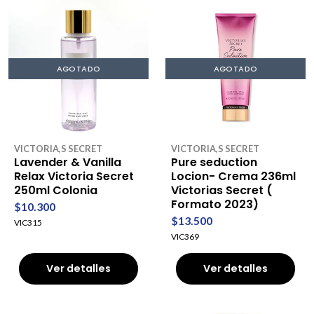
AGOTADO
AGOTADO
VICTORIA,S SECRET
VICTORIA,S SECRET
Lavender & Vanilla
Pure seduction
Relax Victoria Secret
Locion- Crema 236ml
250ml Colonia
Victorias Secret (
Formato 2023)
$10.300
$13.500
VIC315
VIC369
Ver detalles
Ver detalles