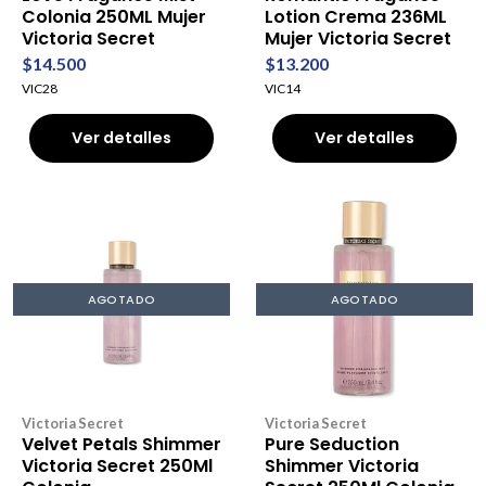
Colonia 250ML Mujer
Lotion Crema 236ML
Victoria Secret
Mujer Victoria Secret
$14.500
$13.200
VIC28
VIC14
Ver detalles
Ver detalles
AGOTADO
AGOTADO
Victoria Secret
Victoria Secret
Velvet Petals Shimmer
Pure Seduction
Victoria Secret 250Ml
Shimmer Victoria