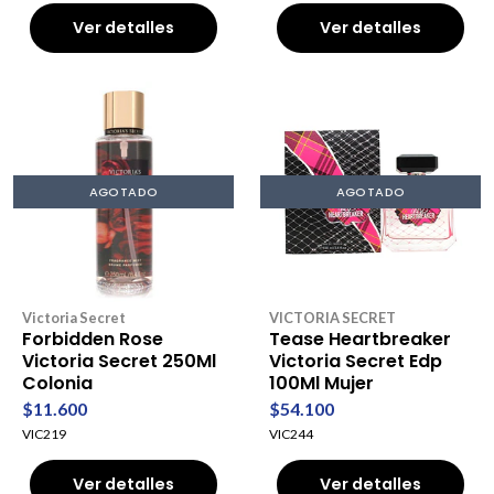
Ver detalles
Ver detalles
AGOTADO
AGOTADO
Victoria Secret
VICTORIA SECRET
Forbidden Rose
Tease Heartbreaker
Victoria Secret 250Ml
Victoria Secret Edp
Colonia
100Ml Mujer
$11.600
$54.100
VIC219
VIC244
Ver detalles
Ver detalles