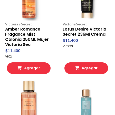
Victoria´s Secret
Victoria Secret
Amber Romance
Lotus Desire Victoria
Fragance Mist
Secret 236Ml Crema
Colonia 250ML Mujer
$11.400
Victoria Sec
VIC223
$11.400
VIC2
Agregar
Agregar