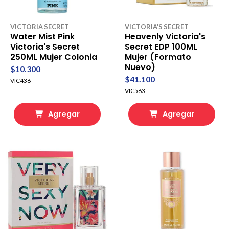
VICTORIA SECRET
VICTORIA'S SECRET
Water Mist Pink
Heavenly Victoria's
Victoria's Secret
Secret EDP 100ML
250ML Mujer Colonia
Mujer (Formato
Nuevo)
$10.300
$41.100
VIC436
VIC563
Agregar
Agregar