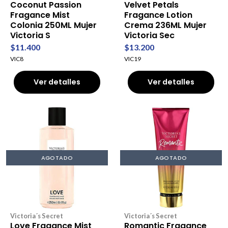
Coconut Passion
Velvet Petals
Fragance Mist
Fragance Lotion
Colonia 250ML Mujer
Crema 236ML Mujer
Victoria S
Victoria Sec
$11.400
$13.200
VIC8
VIC19
Ver detalles
Ver detalles
AGOTADO
AGOTADO
Victoria´s Secret
Victoria´s Secret
Love Fragance Mist
Romantic Fragance