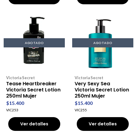
AGOTADO
AGOTADO
Victoria Secret
Victoria Secret
Tease Heartbreaker
Very Sexy Sea
Victoria Secret Lotion
Victoria Secret Lotion
250ml Mujer
250ml Mujer
$15.400
$15.400
VIC253
VIC255
Ver detalles
Ver detalles