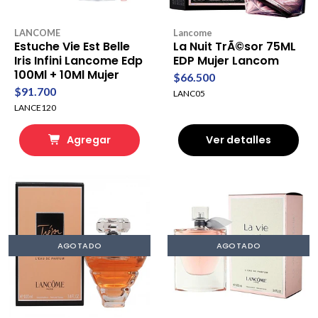
LANCOME
Lancome
Estuche Vie Est Belle
La Nuit TrÃ©sor 75ML
Iris Infini Lancome Edp
EDP Mujer Lancom
100Ml + 10Ml Mujer
$66.500
$91.700
LANC05
LANCE120
Agregar
Ver detalles
AGOTADO
AGOTADO