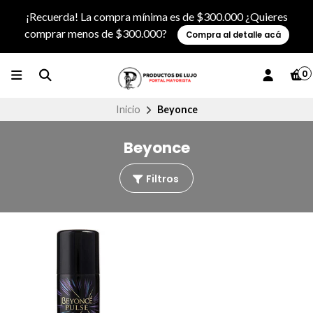
¡Recuerda! La compra mínima es de $300.000 ¿Quieres
comprar menos de $300.000?
Compra al detalle acá
0
Inicio
Beyonce
Beyonce
Filtros