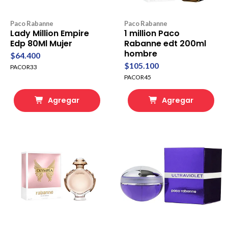
Paco Rabanne
Paco Rabanne
Lady Million Empire
1 million Paco
Edp 80Ml Mujer
Rabanne edt 200ml
hombre
$64.400
$105.100
PACOR33
PACOR45
Agregar
Agregar