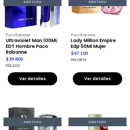
AGOTADO
AGOTADO
Paco Rabanne
Paco Rabanne
Ultraviolet Man 100ML
Lady Million Empire
EDT Hombre Paco
Edp 50Ml Mujer
Rabanne
$47.100
$39.800
PACOR76
PDL1223
Ver detalles
Ver detalles
AGOTADO
AGOTADO