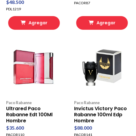
$48.500
PACOR87
PDL1219
Agregar
Agregar
Paco Rabanne
Paco Rabanne
Ultrared Paco
Invictus Victory Paco
Rabanne Edt 100Ml
Rabanne 100ml Edp
Hombre
Hombre
$35.600
$88.000
PACOR110
PACOR141