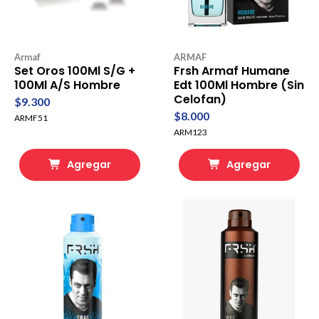
Armaf
ARMAF
Set Oros 100Ml S/G +
Frsh Armaf Humane
100Ml A/S Hombre
Edt 100Ml Hombre (Sin
Celofan)
$9.300
$8.000
ARMF51
ARM123
Agregar
Agregar