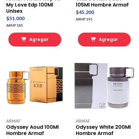
My Love Edp 100Ml
105Ml Hombre Armaf
Unisex
$45.200
$51.000
ARMF191
ARMF185
Agregar
Agregar
ARMAF
ARMAF
Odyssey Aoud 100Ml
Odyssey White 200Ml
Hombre Armaf
Hombre Armaf