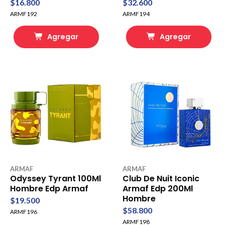
$16.800
$32.600
ARMF192
ARMF194
Agregar
Agregar
ARMAF
ARMAF
Odyssey Tyrant 100Ml
Club De Nuit Iconic
Hombre Edp Armaf
Armaf Edp 200Ml
Hombre
$19.500
$58.800
ARMF196
ARMF198