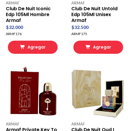
ARMAF
ARMAF
Club De Nuit Iconic
Club De Nuit Untold
Edp 105Ml Hombre
Edp 105Ml Unisex
Armaf
Armaf
$32.000
$32.500
ARMF176
ARMF175
Agregar
Agregar
ARMAF
ARMAF
Armaf Private Key To
Club De Nuit Oud I