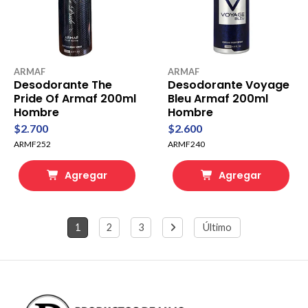
ARMAF
ARMAF
Desodorante The
Desodorante Voyage
Pride Of Armaf 200ml
Bleu Armaf 200ml
Hombre
Hombre
$2.700
$2.600
ARMF252
ARMF240
Agregar
Agregar
1
2
3
Último