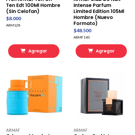
Ten Edt 100Ml Hombre
Intense Parfum
(Sin Celofan)
Limited Edition 105Ml
Hombre (Nuevo
$8.000
Formato)
ARM128
$48.500
ARMF143
Agregar
Agregar
ARMAF
ARMAF