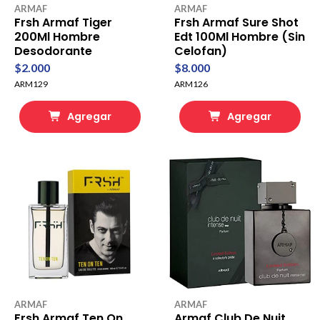
ARMAF
ARMAF
Frsh Armaf Tiger
Frsh Armaf Sure Shot
200Ml Hombre
Edt 100Ml Hombre (Sin
Desodorante
Celofan)
$2.000
$8.000
ARM129
ARM126
Agregar
Agregar
ARMAF
ARMAF
Frsh Armaf Ten On
Armaf Club De Nuit