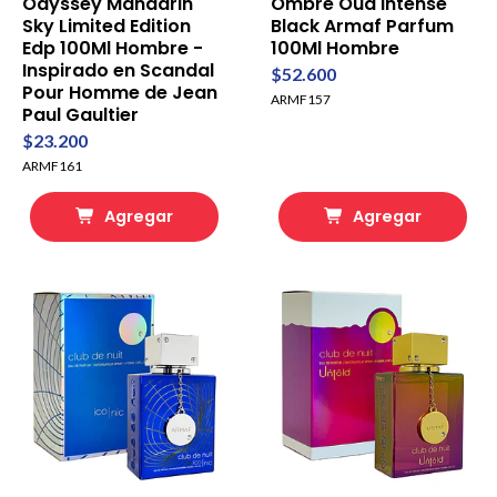
Odyssey Mandarin
Ombre Oud Intense
Sky Limited Edition
Black Armaf Parfum
Edp 100Ml Hombre -
100Ml Hombre
Inspirado en Scandal
$52.600
Pour Homme de Jean
ARMF157
Paul Gaultier
$23.200
ARMF161
Agregar
Agregar