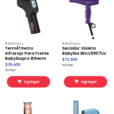
Babylisspro
Babylisspro
TermÃ³metro
Secador Violeta
Infrarojo Para Frente
Babyliss Bhcv5907Uz
Babylisspro Btherm
$72.900
$39.600
917346
917937
Agregar
Agregar