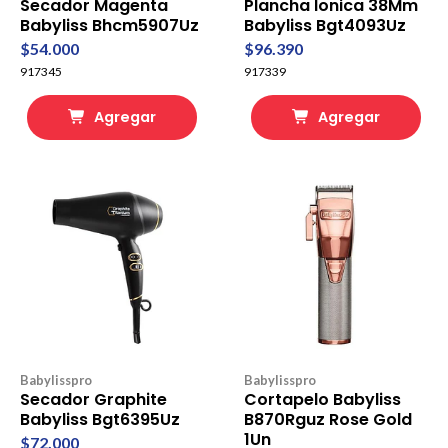
Secador Magenta
Plancha Ionica 38Mm
Babyliss Bhcm5907Uz
Babyliss Bgt4093Uz
$54.000
$96.390
917345
917339
Agregar
Agregar
Babylisspro
Babylisspro
Secador Graphite
Cortapelo Babyliss
Babyliss Bgt6395Uz
B870Rguz Rose Gold
1Un
$72.000