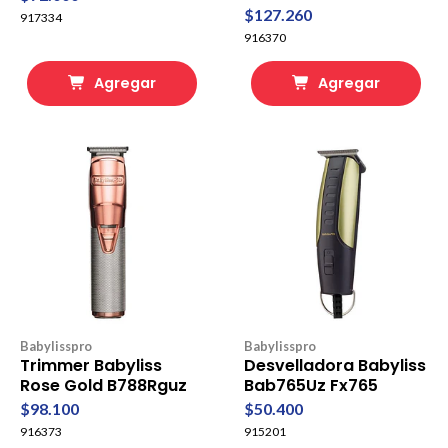
$127.260
917334
916370
Agregar
Agregar
Babylisspro
Babylisspro
Trimmer Babyliss
Desvelladora Babyliss
Rose Gold B788Rguz
Bab765Uz Fx765
$98.100
$50.400
916373
915201