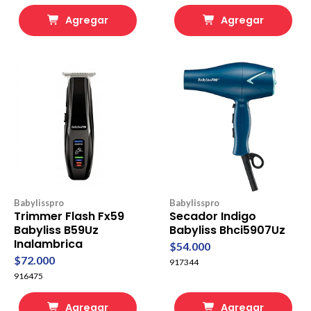
Agregar
Agregar
Babylisspro
Babylisspro
Trimmer Flash Fx59
Secador Indigo
Babyliss B59Uz
Babyliss Bhci5907Uz
Inalambrica
$54.000
$72.000
917344
916475
Agregar
Agregar