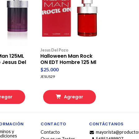
Jesus Del Pozo
Man 125ML
Halloween Man Rock
 Jesus Del
ON EDT Hombre 125 Ml
$25.000
JESUS29
regar
Agregar
FORMACIÓN
CONTACTO
CONTÁCTANOS
minos y
Contacto
mayorista@productos
diciones
Que es un Tester
56951699907