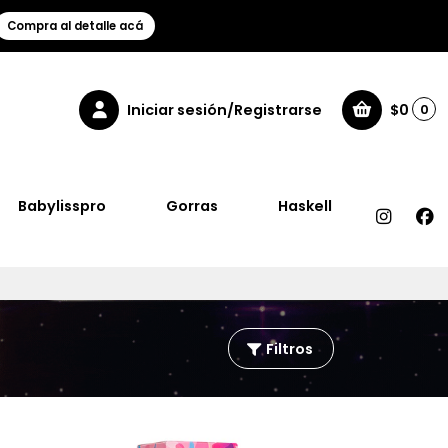
Compra al detalle acá
Iniciar sesión/Registrarse
$0
0
Babylisspro
Gorras
Haskell
Filtros