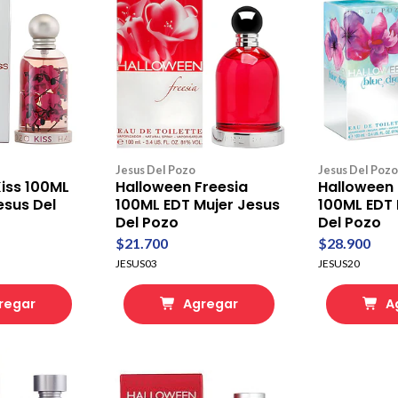
Jesus Del Pozo
Jesus Del Pozo
iss 100ML
Halloween Freesia
Halloween 
esus Del
100ML EDT Mujer Jesus
100ML EDT 
Del Pozo
Del Pozo
$21.700
$28.900
JESUS03
JESUS20
regar
Agregar
A