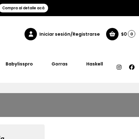
Compra al detalle acá
Iniciar sesión/Registrarse
$0
0
Babylisspro
Gorras
Haskell
a.