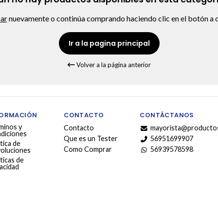
car
nuevamente o continúa comprando haciendo clic en el botón a c
Ir a la pagina principal
Volver a la página anterior
FORMACIÓN
CONTACTO
CONTÁCTANOS
minos y
Contacto
mayorista@productos
diciones
Que es un Tester
56951699907
tica de
Como Comprar
56939578598
oluciones
ticas de
vacidad