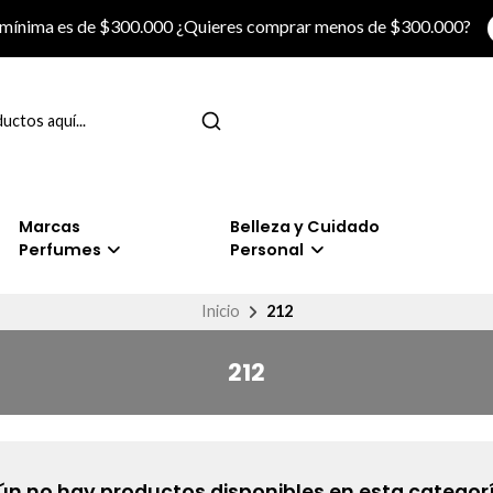
 mínima es de $300.000 ¿Quieres comprar menos de $300.000?
Marcas
Belleza y Cuidado
Perfumes
Personal
Inicio
212
212
ún no hay productos disponibles en esta categorí