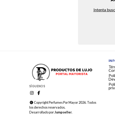
Intenta bus
IN
Tér
Con
Poli
Dev
Polí
SÍGUENOS
pri
Copyright Perfumes Por Mayor 2026. Todos
los derechos reservados.
Desarrollado por
Jumpseller
.