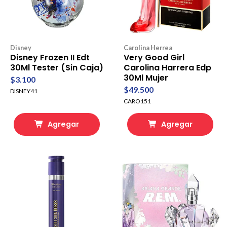
Disney
Carolina Herrea
Disney Frozen II Edt
Very Good Girl
30Ml Tester (Sin Caja)
Carolina Harrera Edp
30Ml Mujer
$3.100
$49.500
DISNEY41
CARO151
Agregar
Agregar