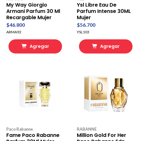
My Way Giorgio
Ysl Libre Eau De
Armani Parfum 30 Ml
Parfum Intense 30ML
Recargable Mujer
Mujer
$46.800
$56.700
ARMA92
YSL103
Agregar
Agregar
Paco Rabanne
RABANNE
Fame Paco Rabanne
Million Gold For Her