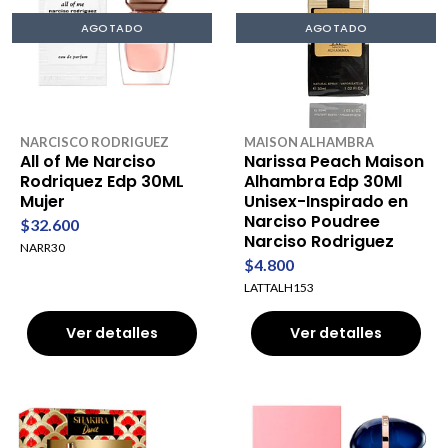
AGOTADO
AGOTADO
NARCISCO RODRIGUEZ
MAISON ALHAMBRA
All of Me Narciso
Narissa Peach Maison
Rodriquez Edp 30ML
Alhambra Edp 30Ml
Mujer
Unisex-Inspirado en
Narciso Poudree
$32.600
Narciso Rodriguez
NARR30
$4.800
LATTALH153
Ver detalles
Ver detalles