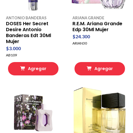
ANTONIO BANDERAS
ARIANA GRANDE
DOSES Her Secret
R.E.M. Ariana Grande
Desire Antonio
Edp 30Ml Mujer
Banderas Edt 30Ml
$24.300
Mujer
ARIAN30
$3.000
AB109
Agregar
Agregar