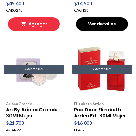
$45.400
$14.500
CARO240
CACH38
Agregar
Ver detalles
AGOTADO
AGOTADO
Ariana Grande
Elizabeth Arden
Ari By Ariana Grande
Red Door Elizabeth
30Ml Mujer .
Arden Edt 30Ml Mujer
$21.700
$16.000
ARIAN22
ELA37