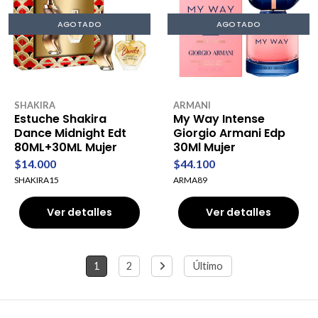
AGOTADO
AGOTADO
SHAKIRA
ARMANI
Estuche Shakira
My Way Intense
Dance Midnight Edt
Giorgio Armani Edp
80ML+30ML Mujer
30Ml Mujer
$14.000
$44.100
SHAKIRA15
ARMA89
Ver detalles
Ver detalles
1
2
Último