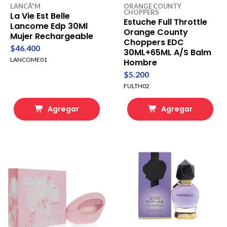
LANCÃ”M
ORANGE COUNTY
CHOPPERS
La Vie Est Belle
Estuche Full Throttle
Lancome Edp 30Ml
Orange County
Mujer Rechargeable
Choppers EDC
$46.400
30ML+65ML A/S Balm
LANCOME01
Hombre
$5.200
FULTH02
Agregar
Agregar