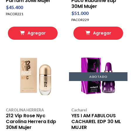
Parfum 30Ml Mujer
Paco Rabanne Edp
30Ml Mujer
$45.400
$51.000
PACOR221
PACOR229
Agregar
Agregar
AGOTADO
CAROLINA HERRERA
Cacharel
212 Vip Rose Nyc
YES I AM FABULOUS
Carolina Herrera Edp
CACHAREL EDP 30 ML
30Ml Mujer
MUJER