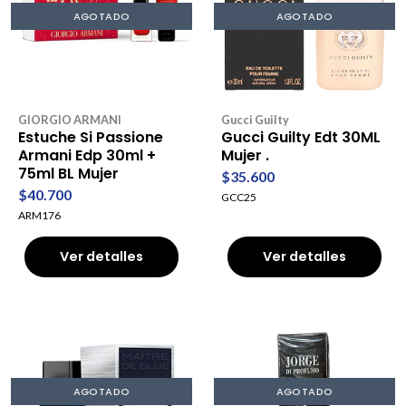
AGOTADO
AGOTADO
GIORGIO ARMANI
Gucci Guilty
Estuche Si Passione
Gucci Guilty Edt 30ML
Armani Edp 30ml +
Mujer .
75ml BL Mujer
$35.600
$40.700
GCC25
ARM176
Ver detalles
Ver detalles
AGOTADO
AGOTADO