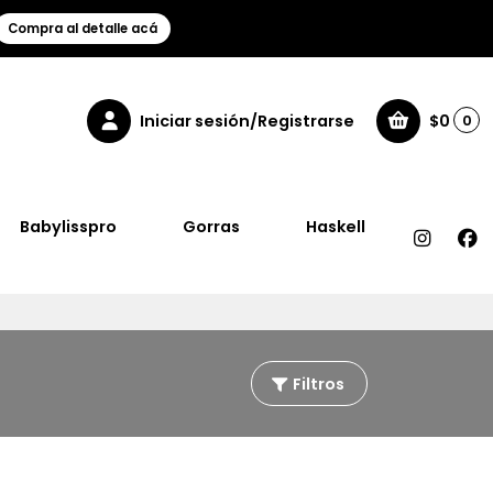
Compra al detalle acá
Iniciar sesión/Registrarse
$0
0
Babylisspro
Gorras
Haskell
Filtros