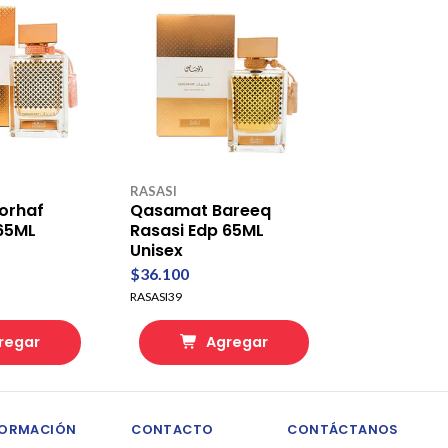
RASASI
orhaf
Qasamat Bareeq
 65ML
Rasasi Edp 65ML
Unisex
$36.100
RASASI39
regar
Agregar
FORMACIÓN
CONTACTO
CONTÁCTANOS