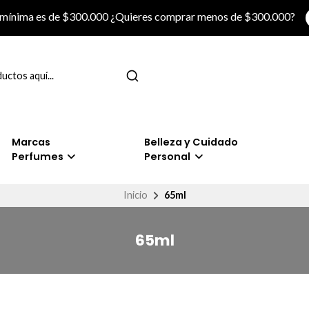
 mínima es de $300.000 ¿Quieres comprar menos de $300.000?
Marcas
Belleza y Cuidado
Perfumes
Personal
Inicio
65ml
65ml