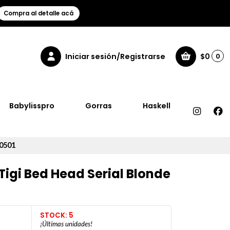
Compra al detalle acá
Iniciar sesión/Registrarse
$0
0
Babylisspro
Gorras
Haskell
30501
igi Bed Head Serial Blonde
STOCK: 5
¡Últimas unidades!