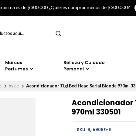
 mínima es de $300.000 ¿Quieres comprar menos de $300.000?
Marcas
Belleza y Cuidado
Perfumes
Personal
o
bsale
Acondicionador Tigi Bed Head Serial Blonde 970ml 3
Acondicionador T
970ml 330501
SKU: 6,15908E+11