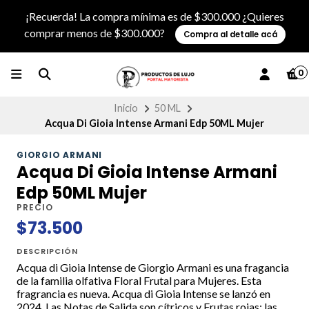
¡Recuerda! La compra mínima es de $300.000 ¿Quieres
comprar menos de $300.000?
Compra al detalle acá
0
Inicio
50 ML
Acqua Di Gioia Intense Armani Edp 50ML Mujer
GIORGIO ARMANI
Acqua Di Gioia Intense Armani
Edp 50ML Mujer
PRECIO
$73.500
DESCRIPCIÓN
Acqua di Gioia Intense de Giorgio Armani es una fragancia
de la familia olfativa Floral Frutal para Mujeres. Esta
fragrancia es nueva. Acqua di Gioia Intense se lanzó en
2024. Las Notas de Salida son cítricos y Frutas rojas; las