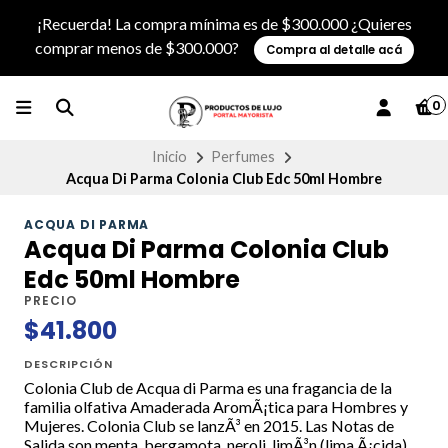
¡Recuerda! La compra mínima es de $300.000 ¿Quieres
comprar menos de $300.000?
Compra al detalle acá
0
Inicio
Perfumes
Acqua Di Parma Colonia Club Edc 50ml Hombre
ACQUA DI PARMA
Acqua Di Parma Colonia Club
Edc 50ml Hombre
PRECIO
$41.800
DESCRIPCIÓN
Colonia Club de Acqua di Parma es una fragancia de la
familia olfativa Amaderada AromÃ¡tica para Hombres y
Mujeres. Colonia Club se lanzÃ³ en 2015. Las Notas de
Salida son menta, bergamota, neroli, limÃ³n (lima Ã¡cida),