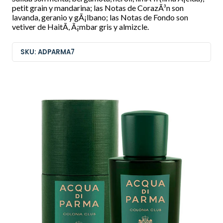
petit grain y mandarina; las Notas de CorazÃ³n son
lavanda, geranio y gÃ¡lbano; las Notas de Fondo son
vetiver de HaitÃ­, Ã¡mbar gris y almizcle.
SKU: ADPARMA7