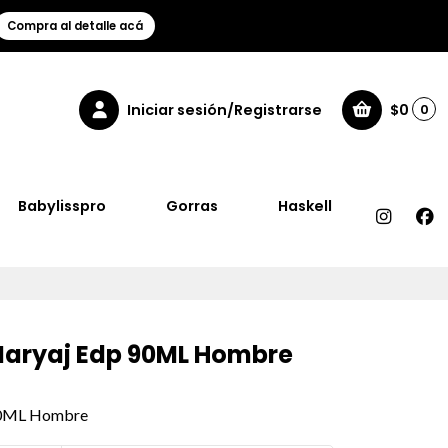
Compra al detalle acá
Iniciar sesión/Registrarse
$0
0
Babylisspro
Gorras
Haskell
Maryaj Edp 90ML Hombre
90ML Hombre