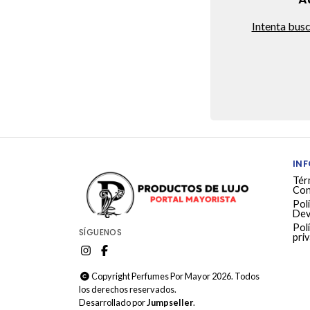
Intenta bus
IN
Tér
Con
Poli
Dev
Polí
SÍGUENOS
pri
Copyright Perfumes Por Mayor 2026. Todos
los derechos reservados.
Desarrollado por
Jumpseller
.