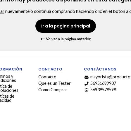
car
nuevamente o continúa comprando haciendo clic en el botón a c
Ir a la pagina principal
Volver a la página anterior
FORMACIÓN
CONTACTO
CONTÁCTANOS
minos y
Contacto
mayorista@productos
diciones
Que es un Tester
56951699907
tica de
Como Comprar
56939578598
oluciones
ticas de
vacidad