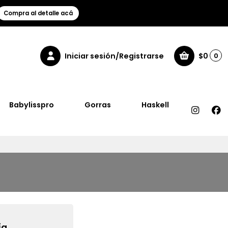
Compra al detalle acá
Iniciar sesión/Registrarse
$0
0
Babylisspro
Gorras
Haskell
a.