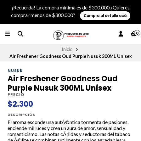
¡Recuerda! La compra mínima es de $300.000 ¿Quieres
comprar menos de $300.000?
Compra al detalle acá
0
Inicio
Air Freshener Goodness Oud Purple Nusuk 300ML Unisex
NUSUK
Air Freshener Goodness Oud
Purple Nusuk 300ML Unisex
PRECIO
$2.300
DESCRIPCIÓN
El aroma esconde una autÃ©ntica tormenta de pasiones,
enciende mil luces y crea un aura de amor, sensualidad y
romanticismo. Las notas cÃ¡lidas y seductoras del tabaco
de Ã©lite se combinan sutilmente con los agradables y