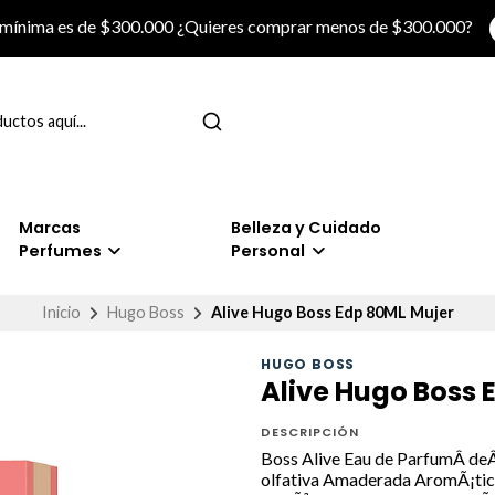
 mínima es de $300.000 ¿Quieres comprar menos de $300.000?
Marcas
Belleza y Cuidado
Perfumes
Personal
Inicio
Hugo Boss
Alive Hugo Boss Edp 80ML Mujer
HUGO BOSS
Alive Hugo Boss 
DESCRIPCIÓN
Boss Alive Eau de ParfumÂ deÂ
olfativa Amaderada AromÃ¡tic