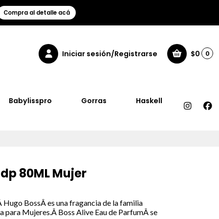
Compra al detalle acá
Iniciar sesión/Registrarse
$0
0
Babylisspro
Gorras
Haskell
Edp 80ML Mujer
 Hugo BossÂ es una fragancia de la familia
a para Mujeres.Â Boss Alive Eau de ParfumÂ se