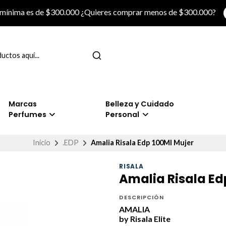
 mínima es de $300.000 ¿Quieres comprar menos de $300.000?
Marcas
Belleza y Cuidado
Perfumes
Personal
Inicio
.EDP
Amalia Risala Edp 100Ml Mujer
RISALA
Amalia Risala Ed
DESCRIPCIÓN
AMALIA
by Risala Elite