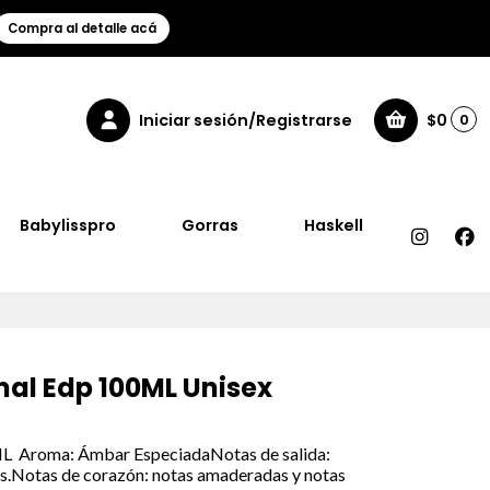
Compra al detalle acá
Iniciar sesión/Registrarse
$0
0
Babylisspro
Gorras
Haskell
al Edp 100ML Unisex
L Aroma: Ámbar EspeciadaNotas de salida:
és.Notas de corazón: notas amaderadas y notas