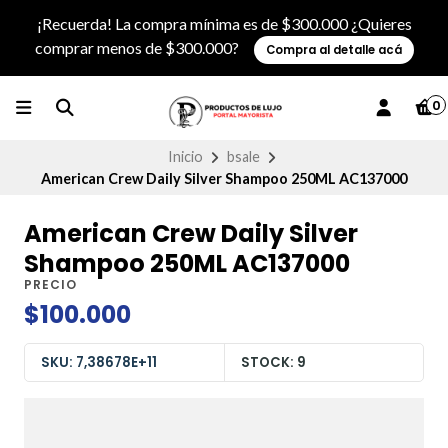
¡Recuerda! La compra mínima es de $300.000 ¿Quieres
comprar menos de $300.000?
Compra al detalle acá
0
Inicio
bsale
American Crew Daily Silver Shampoo 250ML AC137000
American Crew Daily Silver
Shampoo 250ML AC137000
PRECIO
$100.000
SKU: 7,38678E+11
STOCK: 9