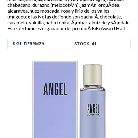
chabacano, durazno (melocotÃ³n), jazmÃ­n, orquÃ­dea,
alcaravea, nuez moscada, rosa y lirio de los valles
(muguete); las Notas de Fondo son pachulÃ­, chocolate,
caramelo, vainilla, haba tonka, Ã¡mbar, almizcle y sÃ¡ndalo.
Este perfume es el ganador del premioÂ FiFi Award Hall
SKU: TIERRM29
STOCK: 41