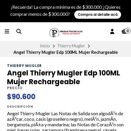
¡Recuerda! La compra mínima es de $300.000 ¿Quieres
comprar menos de $300.000?
Compra al detalle acá
0
Inicio
Thierry Mugler
Angel Thierry Mugler Edp 100ML Mujer Rechargeable
THIERRY MUGLER
Angel Thierry Mugler Edp 100ML
Mujer Rechargeable
PRECIO
$90.600
DESCRIPCIÓN
Angel Thierry Mugler Las Notas de Salida son algodÃ³n de
azÃºcar, coco, casis (grosellero negro), melÃ³n, jazmÃ­n,
bergamota, piÃ±a y mandarina; las Notas de CorazÃ³n son
miel, bayas rojas, zarzamora (frambuesa negra), ciruela,