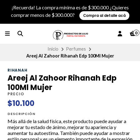
¡Recuerda! La compra mínima es de $300.000 ¿Quieres
comprar menos de $300.000?
Compra al detalle acá
0
Inicio
Perfumes
Areej Al Zahoor Rihanah Edp 100Ml Mujer
RIHANAH
Areej Al Zahoor Rihanah Edp
100Ml Mujer
PRECIO
$10.100
DESCRIPCIÓN
Más allá de la salud física, este producto puede ayudar a
mejorar tu estado de ánimo, mejorar tu apariencia y
aumentar tu autoestima. También puede ayudar a mostrar
estilo personal y es un elemento importante de la expresión