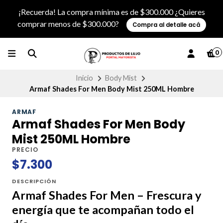
¡Recuerda! La compra mínima es de $300.000 ¿Quieres
comprar menos de $300.000?
Compra al detalle acá
0
Inicio
Body Mist
Armaf Shades For Men Body Mist 250ML Hombre
ARMAF
Armaf Shades For Men Body
Mist 250ML Hombre
PRECIO
$7.300
DESCRIPCIÓN
Armaf Shades For Men – Frescura y
energía que te acompañan todo el