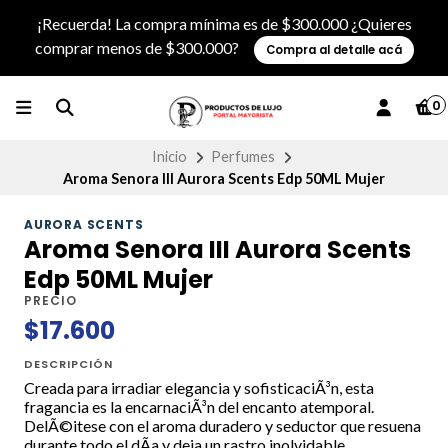
¡Recuerda! La compra mínima es de $300.000 ¿Quieres
comprar menos de $300.000?
Compra al detalle acá
0
Inicio
Perfumes
Aroma Senora III Aurora Scents Edp 50ML Mujer
AURORA SCENTS
Aroma Senora III Aurora Scents
Edp 50ML Mujer
PRECIO
$17.600
DESCRIPCIÓN
Creada para irradiar elegancia y sofisticaciÃ³n, esta
fragancia es la encarnaciÃ³n del encanto atemporal.
DelÃ©itese con el aroma duradero y seductor que resuena
durante todo el dÃ­a y deja un rastro inolvidable