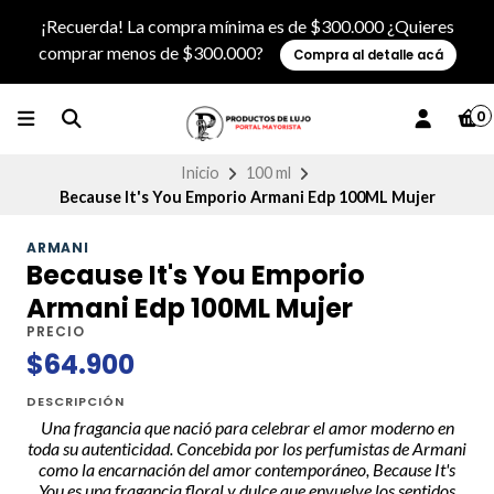
¡Recuerda! La compra mínima es de $300.000 ¿Quieres
comprar menos de $300.000?
Compra al detalle acá
0
Inicio
100 ml
Because It's You Emporio Armani Edp 100ML Mujer
ARMANI
Because It's You Emporio
Armani Edp 100ML Mujer
PRECIO
$64.900
DESCRIPCIÓN
Una fragancia que nació para celebrar el amor moderno en
toda su autenticidad. Concebida por los perfumistas de Armani
como la encarnación del amor contemporáneo, Because It's
You es una fragancia floral y dulce que envuelve los sentidos