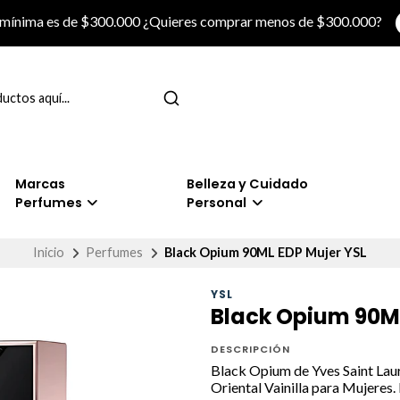
 mínima es de $300.000 ¿Quieres comprar menos de $300.000?
Marcas
Belleza y Cuidado
Perfumes
Personal
Inicio
Perfumes
Black Opium 90ML EDP Mujer YSL
YSL
Black Opium 90ML
DESCRIPCIÓN
Black Opium de Yves Saint Laure
Oriental Vainilla para Mujeres