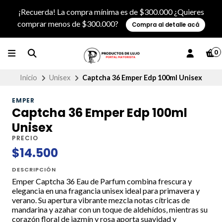
¡Recuerda! La compra mínima es de $300.000 ¿Quieres
comprar menos de $300.000?
Compra al detalle acá
0
Inicio
Unisex
Captcha 36 Emper Edp 100ml Unisex
EMPER
Captcha 36 Emper Edp 100ml
Unisex
PRECIO
$14.500
DESCRIPCIÓN
Emper Captcha 36 Eau de Parfum combina frescura y
elegancia en una fragancia unisex ideal para primavera y
verano. Su apertura vibrante mezcla notas cítricas de
mandarina y azahar con un toque de aldehídos, mientras su
corazón floral de jazmín y rosa aporta suavidad y