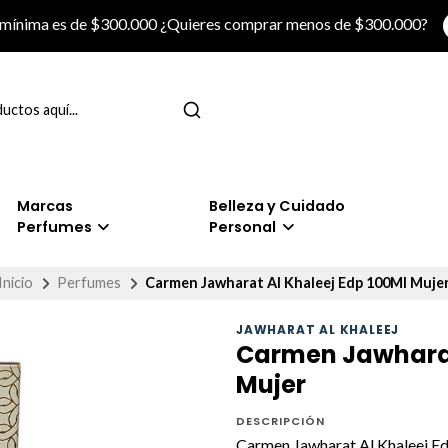
 mínima es de $300.000 ¿Quieres comprar menos de $300.000?
Marcas
Belleza y Cuidado
Perfumes
Personal
Inicio
Perfumes
Carmen Jawharat Al Khaleej Edp 100Ml Muje
JAWHARAT AL KHALEEJ
Carmen Jawharat
Mujer
DESCRIPCIÓN
Carmen Jawharat Al Khaleej E