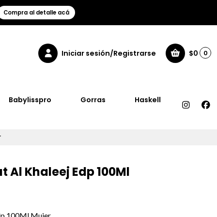
Compra al detalle acá
Iniciar sesión/Registrarse
$0
0
Babylisspro
Gorras
Haskell
r
 Al Khaleej Edp 100Ml
dp 100Ml Mujer