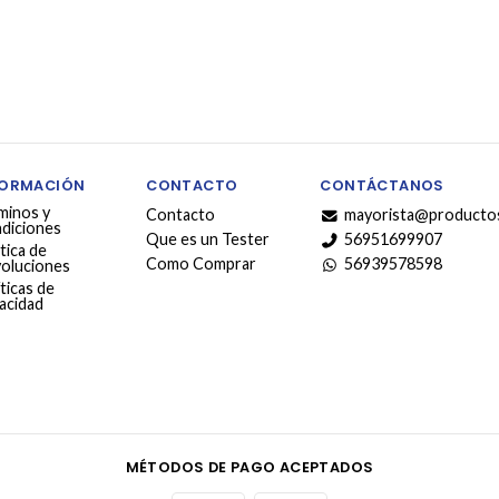
FORMACIÓN
CONTACTO
CONTÁCTANOS
minos y
Contacto
mayorista@productos
diciones
Que es un Tester
56951699907
tica de
Como Comprar
56939578598
oluciones
ticas de
vacidad
MÉTODOS DE PAGO ACEPTADOS