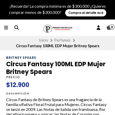
¡Recuerda! La compra mínima es de $300.000 ¿Quieres
comprar menos de $300.000?
Compra al detalle acá
0
Inicio
Perfumes
Circus Fantasy 100ML EDP Mujer Britney Spears
BRITNEY SPEARS
Circus Fantasy 100ML EDP Mujer
Britney Spears
PRECIO
$12.900
DESCRIPCIÓN
Circus Fantasy de Britney Spears es una fragancia de la
familia olfativa Floral Frutal para Mujeres. Circus Fantasy
se lanzó en 2009. Las Notas de Salida son frambuesa, flor
del albaricoquero y azúcar; las Notas de Corazón son