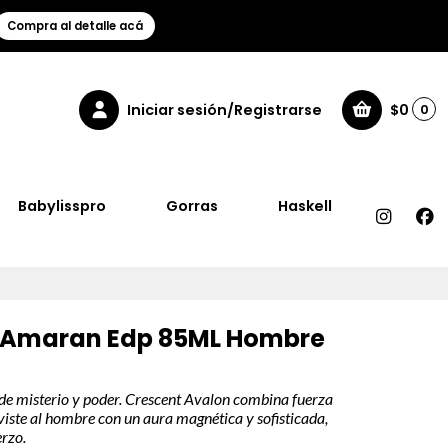
Compra al detalle acá
Iniciar sesión/Registrarse
$0
0
Babylisspro
Gorras
Haskell
 Amaran Edp 85ML Hombre
 de misterio y poder. Crescent Avalon combina fuerza
viste al hombre con un aura magnética y sofisticada,
erzo.