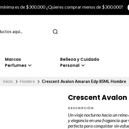
 mínima es de $300.000 ¿Quieres comprar menos de $300.000?
Marcas
Belleza y Cuidado
Perfumes
Personal
Inicio
Hombre
Crescent Avalon Amaran Edp 85ML Hombre
Crescent Avalon
DESCRIPCIÓN
Un viaje nocturno hacia un reino
y elegancia en una fragancia que 
perfecta para conquistar sin esfu