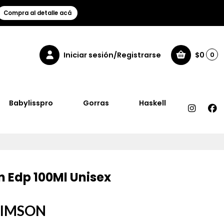
Compra al detalle acá
Iniciar sesión/Registrarse
$0
0
Babylisspro
Gorras
Haskell
 Edp 100Ml Unisex
RIMSON