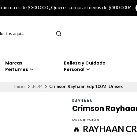
 mínima es de $300.000 ¿Quieres comprar menos de $300.000?
Marcas
Belleza y Cuidado
Perfumes
Personal
Inicio
.EDP
Crimson Rayhaan Edp 100Ml Unisex
RAYHAAN
Crimson Rayhaan
DESCRIPCIÓN
🔥
RAYHAAN C