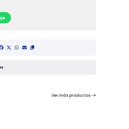
je
es
Ver más productos