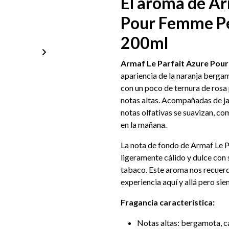
El aroma de Ar
Pour Femme P
200ml
Armaf Le Parfait Azure Po
apariencia de la naranja berga
con un poco de ternura de rosa 
notas altas. Acompañadas de ja
notas olfativas se suavizan, co
en la mañana.
La nota de fondo de Armaf Le 
ligeramente cálido y dulce con s
tabaco. Este aroma nos recuerd
experiencia aquí y allá pero sie
Fragancia característica:
Notas altas: bergamota, 