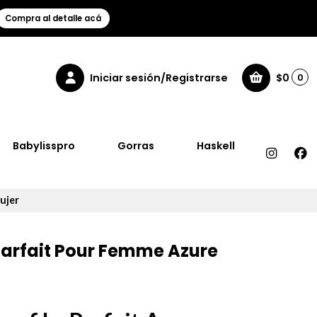
Compra al detalle acá
Iniciar sesión/Registrarse
$0
0
Babylisspro
Gorras
Haskell
ujer
Parfait Pour Femme Azure