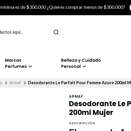
 mínima es de $300.000 ¿Quieres comprar menos de $300.000?
Marcas
Belleza y Cuidado
Perfumes
Personal
io
Armaf
Desodorante Le Parfait Pour Femme Azure 200ml M
ARMAF
Desodorante Le 
200ml Mujer
DESCRIPCIÓN