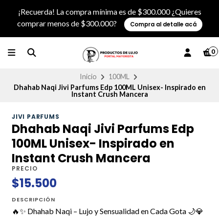
¡Recuerda! La compra mínima es de $300.000 ¿Quieres
comprar menos de $300.000?
Compra al detalle acá
0
Inicio
100ML
Dhahab Naqi Jivi Parfums Edp 100ML Unisex- Inspirado en
Instant Crush Mancera
JIVI PARFUMS
Dhahab Naqi Jivi Parfums Edp
100ML Unisex- Inspirado en
Instant Crush Mancera
PRECIO
$15.500
DESCRIPCIÓN
🔥✨ Dhahab Naqi – Lujo y Sensualidad en Cada Gota 🌙💎