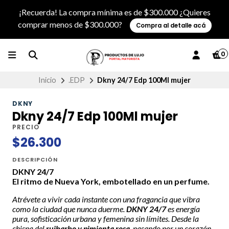
¡Recuerda! La compra mínima es de $300.000 ¿Quieres
comprar menos de $300.000?
Compra al detalle acá
0
Inicio
.EDP
Dkny 24/7 Edp 100Ml mujer
DKNY
Dkny 24/7 Edp 100Ml mujer
PRECIO
$26.300
DESCRIPCIÓN
DKNY 24/7
El ritmo de Nueva York, embotellado en un perfume.
Atrévete a vivir cada instante con una fragancia que vibra
como la ciudad que nunca duerme.
DKNY 24/7
es energía
pura, sofisticación urbana y femenina sin límites. Desde la
chispa del
ruibarbo y pimienta rosa
, pasando por un corazón