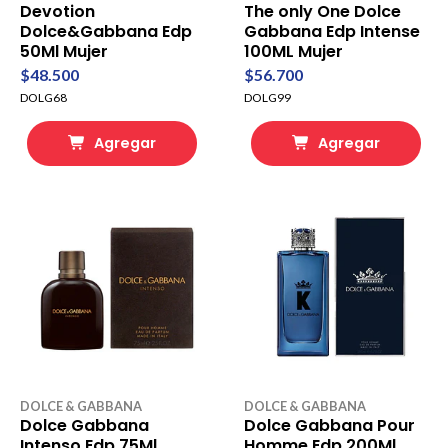
Devotion
The only One Dolce
Dolce&Gabbana Edp
Gabbana Edp Intense
50Ml Mujer
100ML Mujer
$48.500
$56.700
DOLG68
DOLG99
Agregar
Agregar
DOLCE & GABBANA
DOLCE & GABBANA
Dolce Gabbana
Dolce Gabbana Pour
Intenso Edp 75Ml
Homme Edp 200Ml