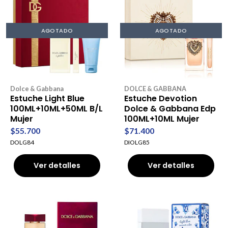
AGOTADO
AGOTADO
Dolce & Gabbana
DOLCE & GABBANA
Estuche Light Blue
Estuche Devotion
100ML+10ML+50ML B/L
Dolce & Gabbana Edp
Mujer
100ML+10ML Mujer
$55.700
$71.400
DOLG84
DIOLG85
Ver detalles
Ver detalles