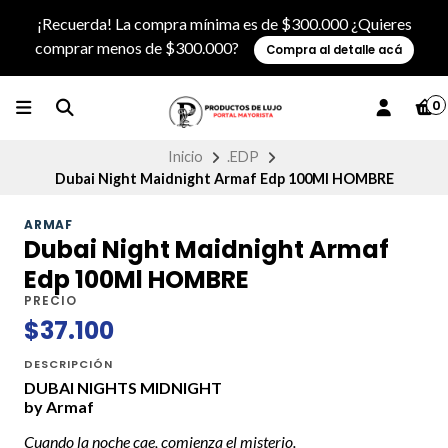
¡Recuerda! La compra mínima es de $300.000 ¿Quieres
comprar menos de $300.000?
Compra al detalle acá
0
Inicio
.EDP
Dubai Night Maidnight Armaf Edp 100Ml HOMBRE
ARMAF
Dubai Night Maidnight Armaf
Edp 100Ml HOMBRE
PRECIO
$37.100
DESCRIPCIÓN
DUBAI NIGHTS MIDNIGHT
by Armaf
Cuando la noche cae, comienza el misterio.