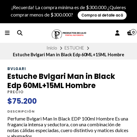
¡Recuerda! La compra mínima es de $300.000 ¿Quieres
comprar menos de $300.000?
Compra al detalle acá
0
Inicio
ESTUCHE
Estuche Bvlgari Man in Black Edp 60ML+15ML Hombre
BVLGARI
Estuche Bvlgari Man in Black
Edp 60ML+15ML Hombre
PRECIO
$75.200
DESCRIPCIÓN
Perfume Bvlgari Man In Black EDP 100ml Hombre Es una
fragancia intensa y seductora, con una combinación de
notas cálidas especiadas, cuero distintivo y matices dulces
y ahumados.