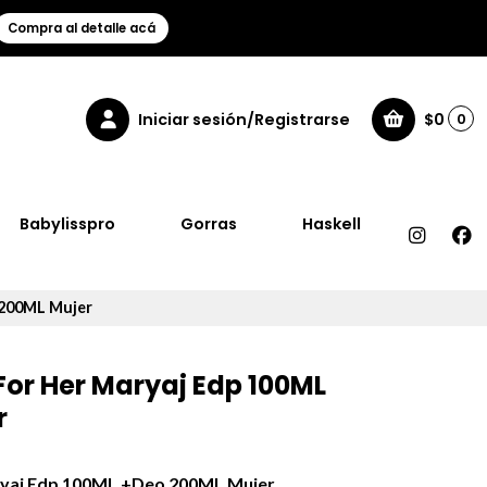
Compra al detalle acá
Iniciar sesión/Registrarse
$0
0
Babylisspro
Gorras
Haskell
 200ML Mujer
For Her Maryaj Edp 100ML
r
aryaj Edp 100ML +Deo 200ML Mujer