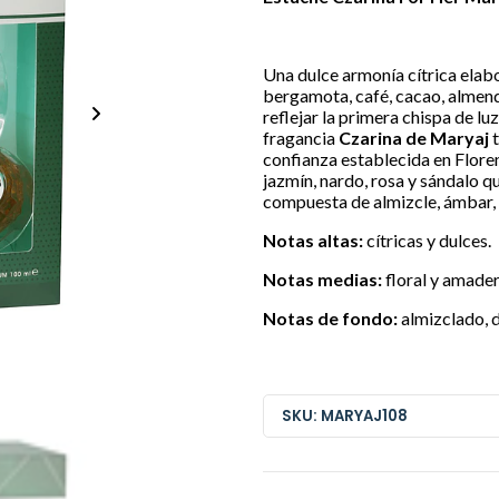
Una dulce armonía cítrica elab
bergamota, café, cacao, almend
reflejar la primera chispa de lu
fragancia
Czarina de Maryaj
t
confianza establecida en Flore
jazmín, nardo, rosa y sándalo qu
compuesta de almizcle, ámbar, v
Notas altas:
cítricas y dulces.
Notas medias:
floral y amade
Notas de fondo:
almizclado, 
SKU: MARYAJ108