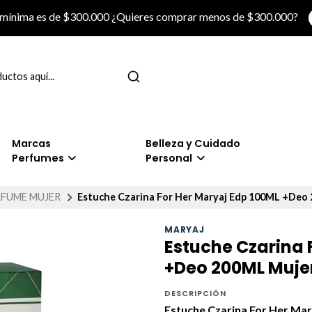
 mínima es de $300.000 ¿Quieres comprar menos de $300.000?
Marcas
Belleza y Cuidado
Perfumes
Personal
RFUME MUJER
Estuche Czarina For Her Maryaj Edp 100ML +Deo
MARYAJ
Estuche Czarina 
+Deo 200ML Muje
DESCRIPCIÓN
Estuche Czarina For Her M