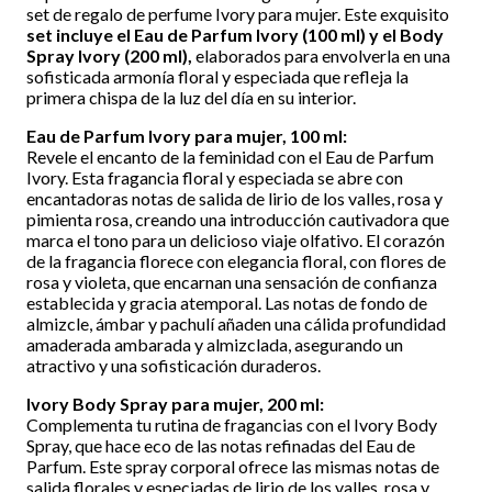
set de regalo de perfume Ivory para mujer. Este exquisito
set incluye el Eau de Parfum Ivory (100 ml) y el Body
Spray Ivory (200 ml),
elaborados para envolverla en una
sofisticada armonía floral y especiada que refleja la
primera chispa de la luz del día en su interior.
Eau de Parfum Ivory para mujer, 100 ml:
Revele el encanto de la feminidad con el Eau de Parfum
Ivory. Esta fragancia floral y especiada se abre con
encantadoras notas de salida de lirio de los valles, rosa y
pimienta rosa, creando una introducción cautivadora que
marca el tono para un delicioso viaje olfativo. El corazón
de la fragancia florece con elegancia floral, con flores de
rosa y violeta, que encarnan una sensación de confianza
establecida y gracia atemporal. Las notas de fondo de
almizcle, ámbar y pachulí añaden una cálida profundidad
amaderada ambarada y almizclada, asegurando un
atractivo y una sofisticación duraderos.
Ivory Body Spray para mujer, 200 ml:
Complementa tu rutina de fragancias con el Ivory Body
Spray, que hace eco de las notas refinadas del Eau de
Parfum. Este spray corporal ofrece las mismas notas de
salida florales y especiadas de lirio de los valles, rosa y