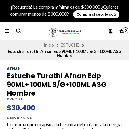
¡Recuerda! La compra mínima es de $300.000 ¿Quieres
comprar menos de $300.000?
Compra al detalle acá
0
Inicio
ESTUCHE
Estuche Turathi Afnan Edp 90ML+ 100ML S/G+100ML ASG
Hombre
AFNAN
Estuche Turathi Afnan Edp
90ML+ 100ML S/G+100ML ASG
Hombre
PRECIO
$30.400
DESCRIPCIÓN
Un aroma que encapsula la frescura del océano y la energía