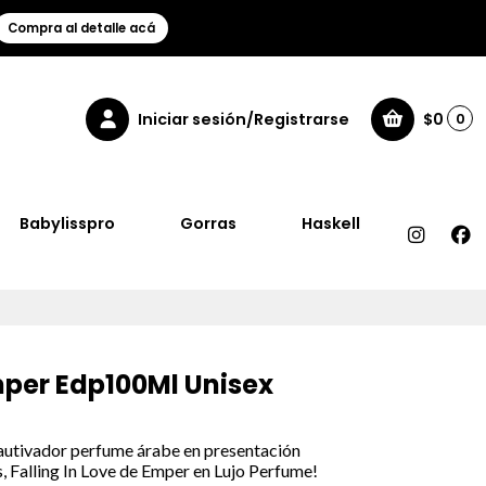
Compra al detalle acá
Iniciar sesión/Registrarse
$0
0
Babylisspro
Gorras
Haskell
Emper Edp100Ml Unisex
cautivador perfume árabe en presentación
, Falling In Love de Emper en Lujo Perfume!