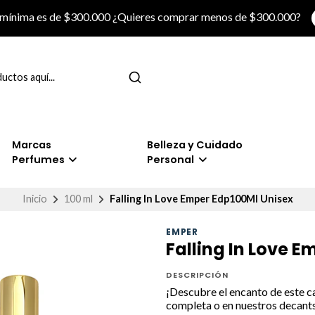
 mínima es de $300.000 ¿Quieres comprar menos de $300.000?
Marcas
Belleza y Cuidado
Perfumes
Personal
Inicio
100 ml
Falling In Love Emper Edp100Ml Unisex
EMPER
Falling In Love 
DESCRIPCIÓN
¡Descubre el encanto de este 
completa o en nuestros decants