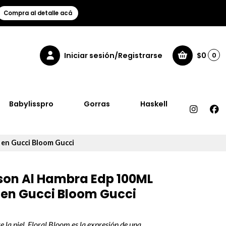
Compra al detalle acá
Iniciar sesión/Registrarse
$0
0
Babylisspro
Gorras
Haskell
 en Gucci Bloom Gucci
son Al Hambra Edp 100ML
 en Gucci Bloom Gucci
e la piel. Floral Bloom es la expresión de una