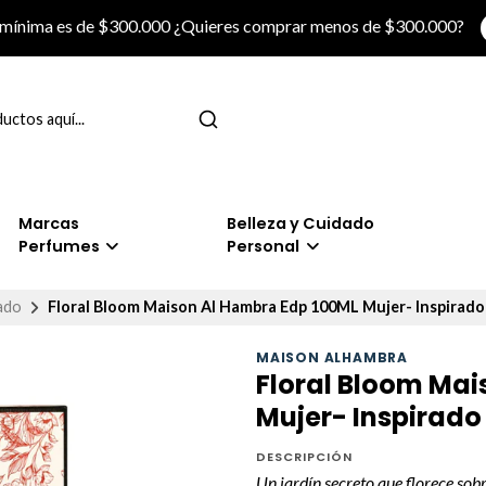
 mínima es de $300.000 ¿Quieres comprar menos de $300.000?
Marcas
Belleza y Cuidado
Perfumes
Personal
dado
Floral Bloom Maison Al Hambra Edp 100ML Mujer- Inspirado
MAISON ALHAMBRA
Floral Bloom Mai
Mujer- Inspirado
DESCRIPCIÓN
Un jardín secreto que florece sobr