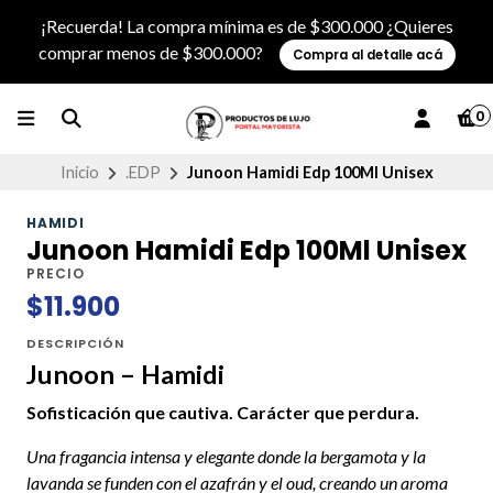
¡Recuerda! La compra mínima es de $300.000 ¿Quieres
comprar menos de $300.000?
Compra al detalle acá
0
Inicio
.EDP
Junoon Hamidi Edp 100Ml Unisex
HAMIDI
Junoon Hamidi Edp 100Ml Unisex
PRECIO
$11.900
DESCRIPCIÓN
Junoon – Hamidi
Sofisticación que cautiva. Carácter que perdura.
Una fragancia intensa y elegante donde la bergamota y la
lavanda se funden con el azafrán y el oud, creando un aroma