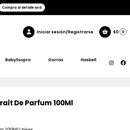
Compra al detalle acá
Iniciar sesión/Registrarse
$0
0
Babylisspro
Gorras
Haskell
rait De Parfum 100Ml
um 100Ml Unisex