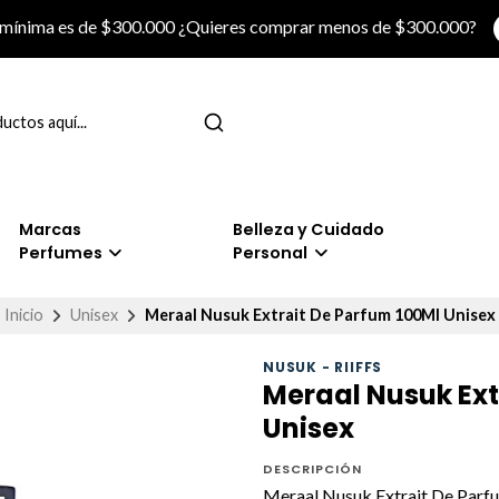
 mínima es de $300.000 ¿Quieres comprar menos de $300.000?
Marcas
Belleza y Cuidado
Perfumes
Personal
Inicio
Unisex
Meraal Nusuk Extrait De Parfum 100Ml Unisex
NUSUK - RIIFFS
Meraal Nusuk Ext
Unisex
DESCRIPCIÓN
Meraal Nusuk Extrait De Parf