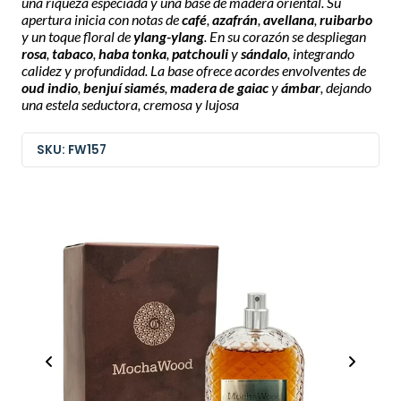
una riqueza especiada y una base de madera oriental. Su
apertura inicia con notas de
café
,
azafrán
,
avellana
,
ruibarbo
y un toque floral de
ylang-ylang
. En su corazón se despliegan
rosa
,
tabaco
,
haba tonka
,
patchouli
y
sándalo
, integrando
calidez y profundidad. La base ofrece acordes envolventes de
oud indio
,
benjuí siamés
,
madera de gaiac
y
ámbar
, dejando
una estela seductora, cremosa y lujosa
SKU: FW157