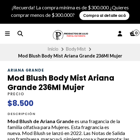
¡Recuerda! La compra mínima es de $300.000 ¿Quieres
comprar menos de $300.000?
Compra al detalle acá
0
Inicio
Body Mist
Mod Blush Body Mist Ariana Grande 236Ml Mujer
ARIANA GRANDE
Mod Blush Body Mist Ariana
Grande 236Ml Mujer
PRECIO
$8.500
DESCRIPCIÓN
Mod Blush de Ariana Grande
es una fragancia de la
familia olfativa para Mujeres. Esta fragrancia es
nueva. Mod Blush se lanzó en 2022. Las Notas de Salida
son frambuesa, maracuyá, pimienta rosa y bergamota; las