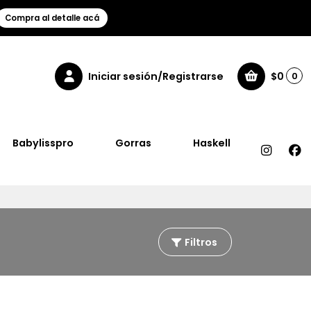
Compra al detalle acá
Iniciar sesión/Registrarse
$0
0
Babylisspro
Gorras
Haskell
Filtros