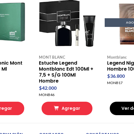
AGO
MONT BLANC
Montblanc
Tonic Mont
Estuche Legend
Legend Nig
 Ml
Montblanc Edt 100Ml +
Hombre 10
7,5 + S/G 100Ml
$36.800
Hombre
MONB17
$42.000
MONB46
regar
Agregar
Ver d