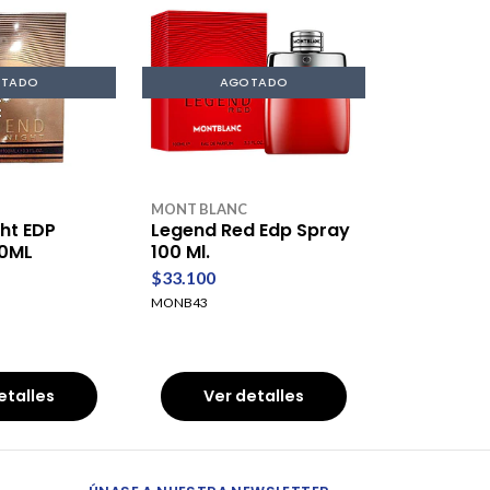
TADO
AGOTADO
MONT BLANC
ht EDP
Legend Red Edp Spray
0ML
100 Ml.
$33.100
MONB43
etalles
Ver detalles