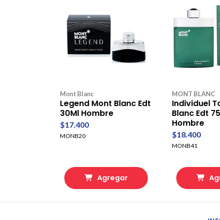
Mont Blanc
MONT BLANC
Legend Mont Blanc Edt
Individuel 
30Ml Hombre
Blanc Edt 75
Hombre
$17.400
$18.400
MONB20
MONB41
Agregar
Ag