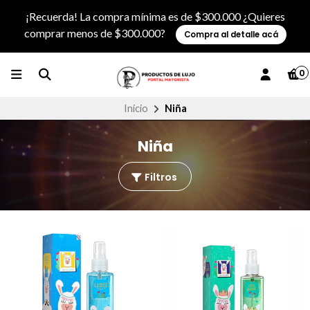
¡Recuerda! La compra mínima es de $300.000 ¿Quieres
comprar menos de $300.000?
Compra al detalle acá
0
Inicio
Niña
Niña
Filtros