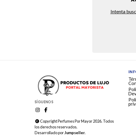
Intenta bus
IN
Tér
Con
Poli
Dev
Polí
SÍGUENOS
pri
Copyright Perfumes Por Mayor 2026. Todos
los derechos reservados.
Desarrollado por
Jumpseller
.