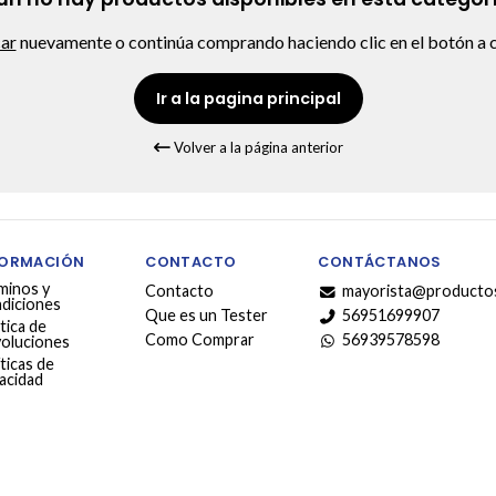
car
nuevamente o continúa comprando haciendo clic en el botón a c
Ir a la pagina principal
Volver a la página anterior
FORMACIÓN
CONTACTO
CONTÁCTANOS
minos y
Contacto
mayorista@productos
diciones
Que es un Tester
56951699907
tica de
Como Comprar
56939578598
oluciones
ticas de
vacidad