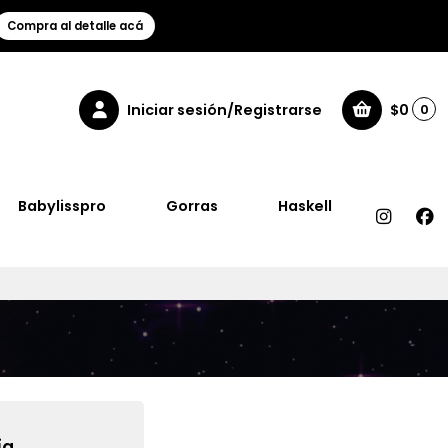
Compra al detalle acá
Iniciar sesión/Registrarse
$0
0
Babylisspro
Gorras
Haskell
a.