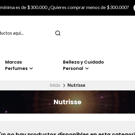
 mínima es de $300.000 ¿Quieres comprar menos de $300.000?
Marcas
Belleza y Cuidado
Perfumes
Personal
Inicio
Nutrisse
Nutrisse
ún no hay productos disponibles en esta categorí